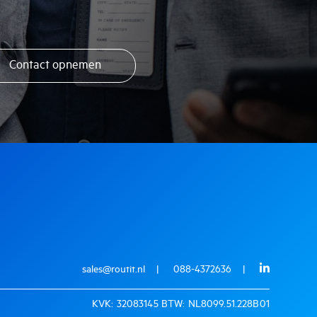
Contact opnemen
sales@routit.nl
088-4372636
KVK: 32083145 BTW: NL8099.51.228B01