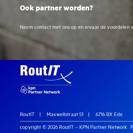
Ook partner worden?
Neem contact met ons op en ervaar de voordelen 
RoutIT
Maxwellstraat 51
6716 BX Ede
copyright © 2026
RoutIT – KPN Partner Network
P