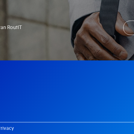
van RoutIT
rivacy