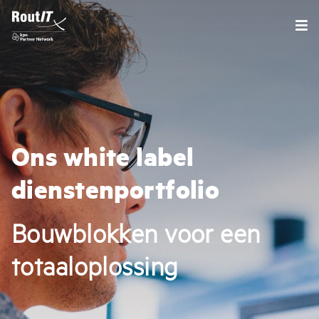
Ons white label
dienstenportfolio
Bouwblokken voor een
totaaloplossing