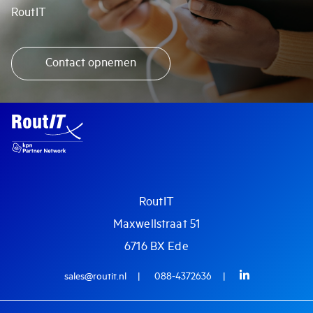
RoutIT
Contact opnemen
RoutIT
Maxwellstraat 51
6716 BX Ede
sales@routit.nl
088-4372636