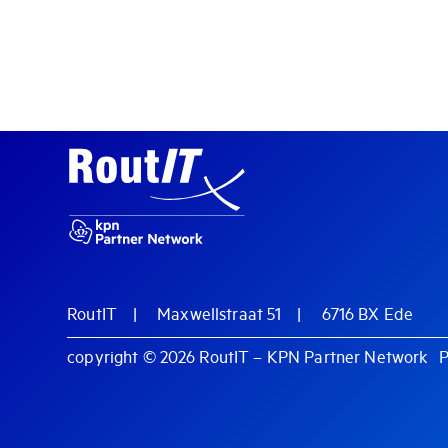
RoutIT
Maxwellstraat 51
6716 BX Ede
copyright © 2026
RoutIT – KPN Partner Network
P