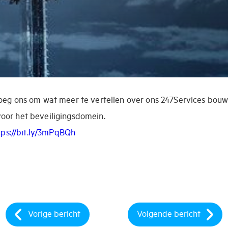
oeg ons om wat meer te vertellen over ons 247Services bouw
oor het beveiligingsdomein.
tps://bit.ly/3mPqBQh
Vorige bericht
Volgende bericht